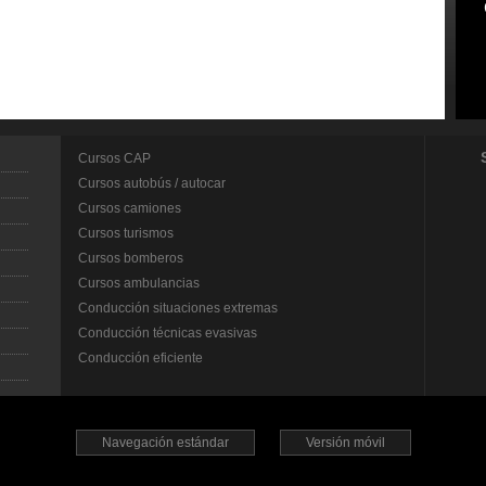
Cursos CAP
Cursos autobús / autocar
Cursos camiones
Cursos turismos
Cursos bomberos
Cursos ambulancias
Conducción situaciones extremas
Conducción técnicas evasivas
Conducción eficiente
Navegación estándar
Versión móvil