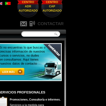
CENTRO
CENTRO
ADR
CAP
AUTORIZADO
AUTORIZADO
CONTACTAR
Si no encuentras lo que buscas o
precisas información de nuestros
cursos o servicios, no dudes
en consultarnos. Aquí tienes
nuestros datos de contacto
SERVICIOS PROFESIONALES
Promociones, Consultoría e informes.
Servicios a la medida para