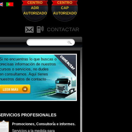
CENTRO
CENTRO
ADR
CAP
AUTORIZADO
AUTORIZADO
CONTACTAR
Si no encuentras lo que buscas o
precisas información de nuestros
cursos o servicios, no dudes
en consultarnos. Aquí tienes
nuestros datos de contacto
SERVICIOS PROFESIONALES
Promociones, Consultoría e informes.
Servicios a la medida para