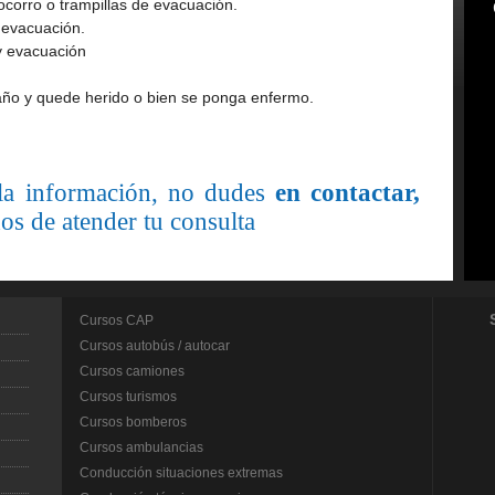
ocorro o trampillas de evacuación.
y evacuación.
 y evacuación
año y quede herido o bien se ponga enfermo.
 la información, no dudes
en contactar,
os de atender tu consulta
Cursos CAP
Cursos autobús / autocar
Cursos camiones
Cursos turismos
Cursos bomberos
Cursos ambulancias
Conducción situaciones extremas