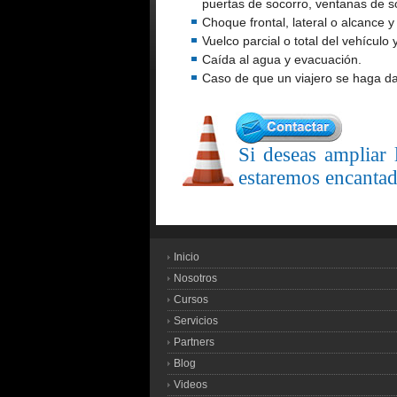
puertas de socorro, ventanas de s
Choque frontal, lateral o alcance 
Vuelco parcial o total del vehículo
Caída al agua y evacuación.
Caso de que un viajero se haga d
Si deseas ampliar
estaremos encantad
Inicio
Nosotros
Cursos
Servicios
Partners
Blog
Videos