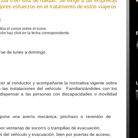
ida o en silla de ruedas. Se exige a las empresas
ores esfuerzos en el tratamiento de estos viajeros
S
túa el cursor sobre el icono.
ción haz click en la fecha correspondiente.
rse de lunes a domingo.
cer al conductor y acompañante la normativa vigente sobre
 las instalaciones del vehículo. Familiarizándoles con los
a dispensar a las personas con discapacidades o movilidad
upone una avería mecánica, pinchazo o reventón de
or ventanas de socorro o trampillas de evacuación.
s del vehículo y evacuación, bien por puertas de acceso,